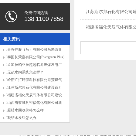
江苏斯尔邦石化有限公司
免费咨询热线
138 1100 7858
福建省福化天辰气体有限
相关资讯
l景兴控股（马）有限公司马来西亚
140万吨浆纸项
l泰国长荣嘉有限公司(Evergreen Plus)
年产42万吨纸浆
l孟加拉帕亚拉超超临界燃煤发电厂
二期
l无疏水阀系统怎么样？
l哈密广汇环保科技有限公司荒煤气
制乙二醇项目
l江苏斯尔邦石化有限公司建设百万
吨煤制甲醇项
l福建省福化天辰气体有限公司建设
大型煤气化项
l山西省黎城县裕福焦化有限公司新
建600万吨焦化
l凝结水回收价格怎么样
l凝结水发红怎么办