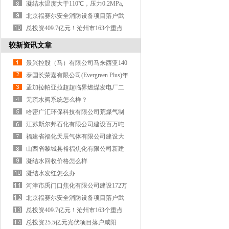
要输送到50米以
凝结水温度大于110℃，压力0.2MPa,
要输送到50米以
北京福赛尔安全消防设备项目落户武
清开发区
总投资409.7亿元！沧州市163个重点
项目集中开工
较新资讯文章
景兴控股（马）有限公司马来西亚140
万吨浆纸项
泰国长荣嘉有限公司(Evergreen Plus)年
产42万吨纸浆
孟加拉帕亚拉超超临界燃煤发电厂二
期
无疏水阀系统怎么样？
哈密广汇环保科技有限公司荒煤气制
乙二醇项目
江苏斯尔邦石化有限公司建设百万吨
煤制甲醇项
福建省福化天辰气体有限公司建设大
型煤气化项
山西省黎城县裕福焦化有限公司新建
600万吨焦化
凝结水回收价格怎么样
凝结水发红怎么办
河津市禹门口焦化有限公司建设172万
吨/年焦化项
北京福赛尔安全消防设备项目落户武
清开发区
总投资409.7亿元！沧州市163个重点
项目集中开工
总投资25.5亿元光伏项目落户咸阳