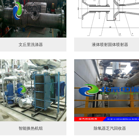
文丘里洗涤器
液体喷射固体喷射器
智能换热机组
除氧器乏汽回收器