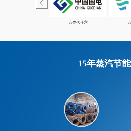
合作伙伴五
15年蒸汽节