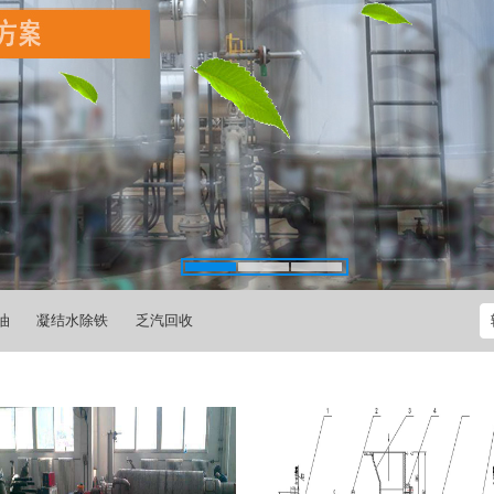
油
凝结水除铁
乏汽回收