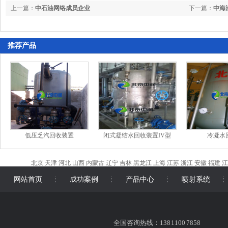
上一篇：
中石油网络成员企业
下一篇：
中海
推荐产品
低压乏汽回收装置
闭式凝结水回收装置IV型
冷凝水
北京
天津
河北
山西
内蒙古
辽宁
吉林
黑龙江
上海
江苏
浙江
安徽
福建
江
网站首页
成功案例
产品中心
喷射系统
全国咨询热线：138 1100 7858