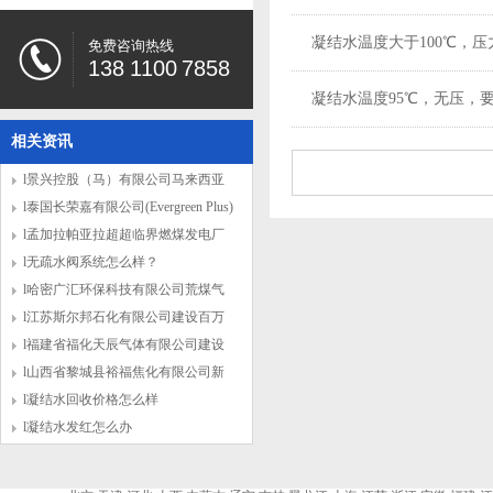
凝结水温度大于100℃，压力
免费咨询热线
138 1100 7858
凝结水温度95℃，无压，要
相关资讯
l景兴控股（马）有限公司马来西亚
140万吨浆纸项
l泰国长荣嘉有限公司(Evergreen Plus)
年产42万吨纸浆
l孟加拉帕亚拉超超临界燃煤发电厂
二期
l无疏水阀系统怎么样？
l哈密广汇环保科技有限公司荒煤气
制乙二醇项目
l江苏斯尔邦石化有限公司建设百万
吨煤制甲醇项
l福建省福化天辰气体有限公司建设
大型煤气化项
l山西省黎城县裕福焦化有限公司新
建600万吨焦化
l凝结水回收价格怎么样
l凝结水发红怎么办